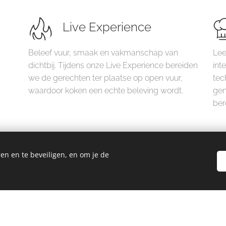
Live Experience
Beleef vuur, smaak en vakmanschap van
Lee
dichtbij. Tijdens onze Live Experience bereiden
int
we de gerechten ter plaatse op open vuur,
tec
waardoor koken een echte beleving wordt.
gen
ber
en en te beveiligen, en om je de
Alle diensten