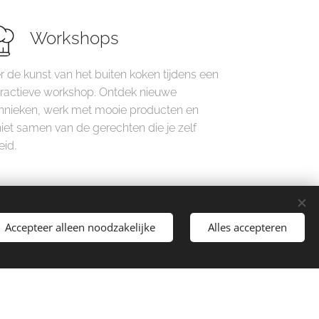
Workshops
r de kunst van het buiten koken tijdens een
eractieve workshop. Ontdek nieuwe
hnieken, werk met mooie producten en
iet samen van de gerechten die je zelf
eid.
Accepteer alleen noodzakelijke
Alles accepteren